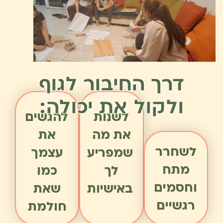
דרך החיבור לגוף
ולקול את יכולה:
לשנות
להגשים
את מה
את
לשחרר
שמפריע
עצמך
מתח
לך
כמו
וחסמים
באישיות
שאת
רגשיים
חולמת