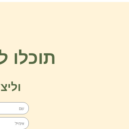
תוכלו ל
וליצ