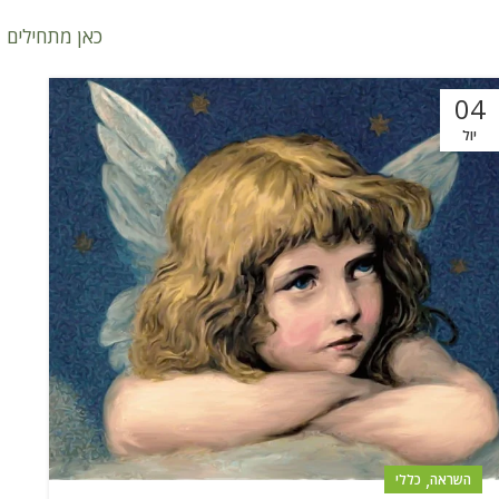
כאן מתחילים
04
יול
,
השראה
כללי