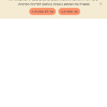
יחד
מאשרת את השימוש בעוגיות בהתאם למדיניות הפרטיות.
אני מסכימ.ה
אני לא מסכימ.ה
Shop
הצטרפו לקהילה שלנו בוואטס אפ
עמודים
נשים
בעלי עסקים
תקנון אתר 2026
גן אור – אקדמיה לצמיחה משורש עד צמרת לשגשוג מלא