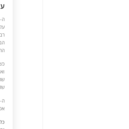
על ה
החו
כשא
ואפ
שהו
של ה-NLP ומציעים מתנה
אפש
כל 