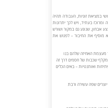
קושי במציאת זוגיות, העבודה תהיה
יפי הזה. NLP הוא ממוקד ומטרה ומרוכז בעתיד, ויש לכך יתרונות
ת את הכלים לבצע אבחון, שנוגע גם במקור ושורש
 שלה. הגשטאלט משלים את ה-NLP בכך שהוא מוסיף את החיבור – לפגוש את
ד מעצמת האחיזה שלהם בנו
 מקלף שכבות של חסמים דרך זה
פתיחות ואותנטיות – באים הכלים
ד יוצרים שפה עשירה ורבת