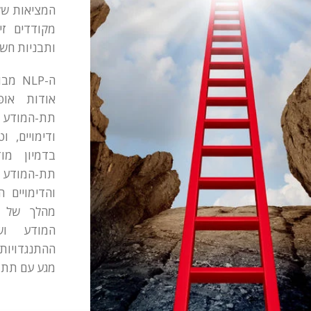
המציאות שלנ
מקודדים זי
ותבניות חשי
ה-NLP
אודות אופ
תת-המודע 
בדמיון מו
תת-המוד
מהלך של "
המודע וש
ההתנגדויות
מגע עם תת-