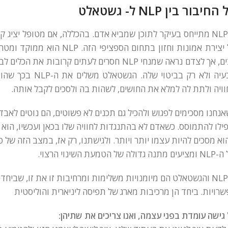
חיבור בין NLP ל- גשטאלט
ה-NLP מתייחס בעיקר לתוכן שמביא אדם. בהכללה, אם מטופל יציג 
על יצירת אמונות וחזון בתחום הספצ
רבים, אך לצדם נראה שמנחי NLP חסרים לעתים קרובו
הבעיה ולא רק בביטוי
ויה ולתת לה למלא את החושים, לשהות בה ולסכים לקבל אותה.
נחנו מסכימים לפגוש ולהכיל גם תכנים לא פשוטים, הם נוטים לאב
ילו להתמוסס. כשאדם לא בהתנגדות לחוויה שלו בכאן ועכשיו, הוא
א מסכים להיות עצמו יותר ויותר. ולגישתנו, רק אז, במצב הזה של 
 גדולה של הטמעת השינוי הרצוי.
ה-NLP והגשטאלט הם מיומנויות משלימות ומרחיבות זו את זו, שביח
רויות. ביחד הן מרכיבות מארג של תפיסה ליניארית והוליסטית
גישה עומדת בפני עצמה, ואנו צריכים את שתיהן: