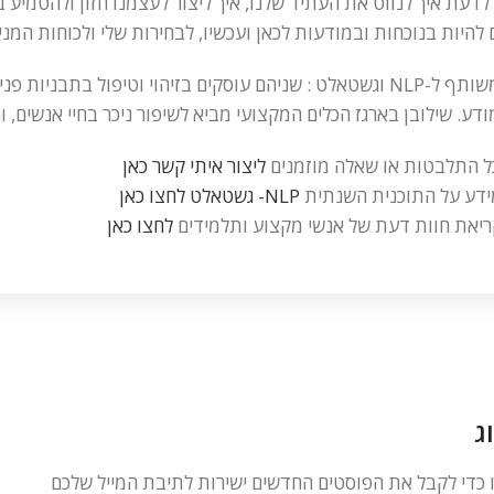
לדעת איך לנווט את העתיד שלנו, איך ליצור לעצמנו חזון ולהטמיע 
 להיות בנוכחות ובמודעות לכאן ועכשיו, לבחירות שלי ולכוחות המני
המשותף ל-NLP וגשטאלט : שניהם עוסקים בזיהוי וטיפול בתבנ
דע. שילובן בארגז הכלים המקצועי מביא לשיפור ניכר בחיי אנשים, 
ל התלבטות או שאלה מוזמנים
ליצור איתי קשר כאן
ידע על התוכנית השנתית
NLP- גשטאלט לחצו כאן
יאת חוות דעת של אנשי מקצוע ותלמידים
לחצו כאן
ג
ו כדי לקבל את הפוסטים החדשים ישירות לתיבת המייל שלכם