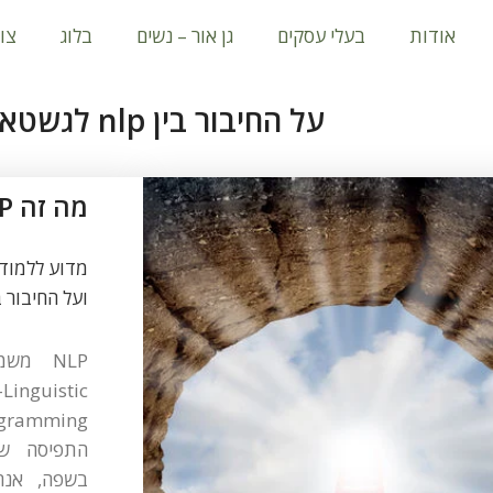
אודות
בעלי עסקים
גן אור – נשים
בלוג
צו
על החיבור בין nlp לגשטאלט
מה זה NLP?
מדוע ללמוד
ועל החיבור בי
NLP מש
Linguistic
התפיסה שע
בשפה, אנחנ