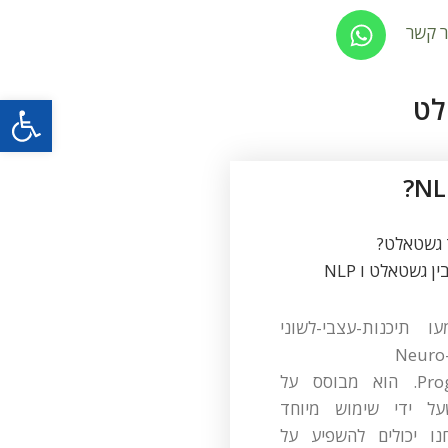
ר קשר
פתח סרגל
 גשטאלט?
ן גשטאלט ו NLP
מעו תיכנות-עצבי-לשוני
Neuro-
Programming. הוא מבוסס על
ל ידי שימוש מיוחד
ו יכולים להשפיע על