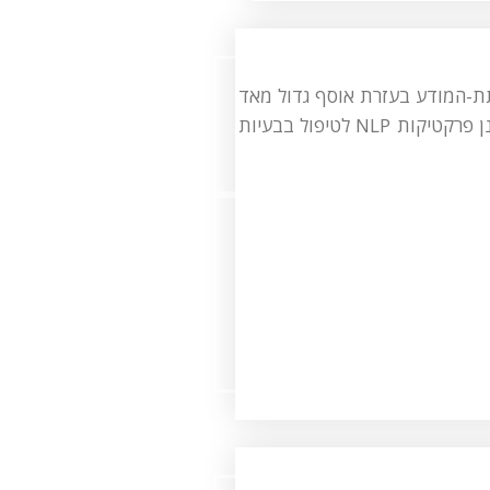
מכך שהוא עובד עם תת-המודע בעזרת אוסף גדול מאד
של טכניקות, המתאימות כל אחת לפתרון קושי או קונפליקט אחר. ישנן פרקטיקות NLP לטיפול בבעיות