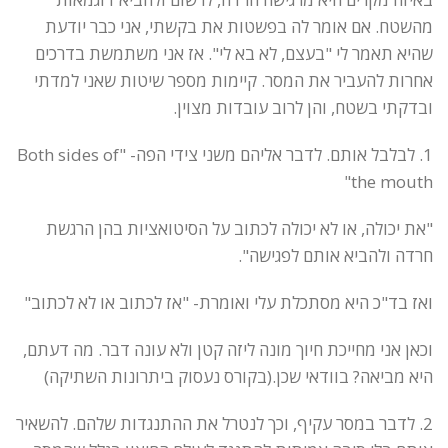
מהשטח. אם אומר לה בפשטות את בקשתי, אני כבר יודעת
שהיא תאמר לי "בעצם, לא בא לי". אז אני משתמשת בדרכים
אחרות להעביר את המסר. קיימות מספר שיטות שאני למדתי
ובדקתי בשטח, והן לרוב עובדות מצוין.
1. לבלבל אותם. לדבר אליהם משני צידי הפה- "Both sides of
the mouth"
"את יכולה, או לא יכולה לכתוב על הסיטואציות בהן הרגשת
חרדה ולהביא אותם לפגישה".
ואז בד"כ היא מסתכלת עלי ואומרת- "אז לכתוב או לא לכתוב"
וכאן אני מחייכת חיוך מונה ליזה קטן ולא עונה דבר. מה דעתם,
היא מביאה? בוודאי שכן.(בקורס נעסוק ביתרונות השתיקה)
2. לדבר במסר עקיף, וכך לנטרל את ההתנגדות שלהם. להשאיר