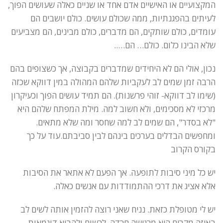
המקצועיים או האישיים אדם אחד או שניים כאלה שעושים הפוך,
לעיתים בהפגנתיות, ממה שכולם עושים. כולם יושבים הם
עומדים, כולם שותקים, הם מדברים, כולם מבינים, הם מצביעים
שלא הבינו כלום. כולם… הם…..
נכון, אולי הם לא היחידים שמדברים בקבוצה, אך כשצופים בהם
הרבה זמן שמים לב לעקביות שלהם המהולה במין דווקא שכזה
(שימו לב דווקא- זוהי פרשנות). הם תמיד עושים הפוך וכעיקרון
מרכזי לא מסכימים, ולא חשוב למה. מילת המפתח שלהם היא
"לא בסדר", הם שמים לב למה שחסר ומה שלא מתאים.
ומחפשים הבדלים בערכים בינהם לבין סביבתם.עוד על כך
בקורס הקרוב
יש כל מיני סיבות לתופעה. אך הפעם לא אתאר את הסיבות
אלא אציג את דרכי ההתמודדות עם אנשים כאלה.
יש לי מטופלת כזאת. נניח שאני רוצה להזמין אותה לשים לב
באיזה מקרים היא מרגישה חרדה, לרשום ולהביא דוגמאות