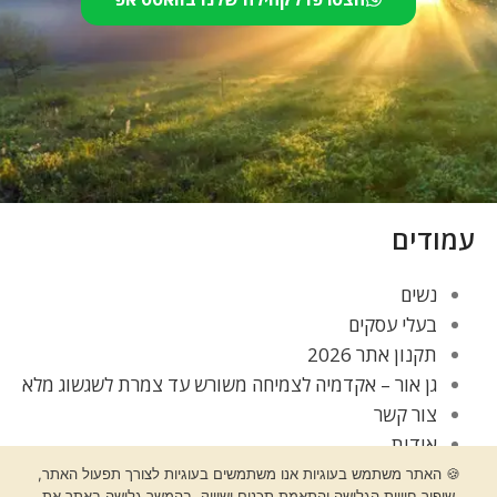
עמודים
נשים
בעלי עסקים
תקנון אתר 2026
גן אור – אקדמיה לצמיחה משורש עד צמרת לשגשוג מלא
צור קשר
אודות
בלוג
🍪 האתר משתמש בעוגיות אנו משתמשים בעוגיות לצורך תפעול האתר,
שיפור חוויית הגלישה והתאמת תכנים ושיווק. בהמשך גלישה באתר את