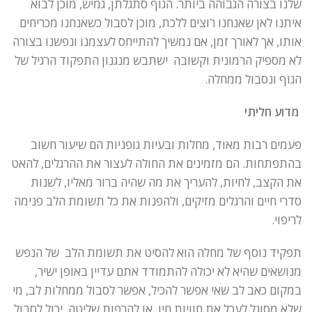
שלנו בצורה הגבוהה ביותר. הגוף סתגלתן, גמיש, מוכן לבוא
איתנו לאן שאנחנו רוצים ללכת, מוכן לסבול כשאנחנו מכריחים
אותו, אך לאורך זמן, אם נמשיך להתייחס לעצמנו ונפשנו בצורה
לא מספיק הרמונית וקשובה ישתבש מנגנון התפקוד הרגיל של
הגוף ונסבול ממחלה.
מדוע חליתי
פעמים רבות מאוד, מחלות ובעיות גופניות הם שיעור חשוב
בהתפתחות. הם מזמינים את החולה לעצור את ההרגלים, להאט
את הקצב, לחיות, להעריך את מה שהיה ברור מאליו, לשנות
סדרי חיים והרגלים מזיקים, ולהפנות את כל תשומת הלב פנימה
לריפוי.
תפקיד נוסף של מחלה הוא להסיט את תשומת הלב של הנפש
מנושאים שהיא לא יכולה להתמודד אתם עדיין באופן ישיר,
במקום כאב לב שאי אפשר להכיל, אפשר לסבול ממחלות לב, מי
שלא מסוגל לעכל את חוויות חיו, או להרפות שליטה, יכול לסבול