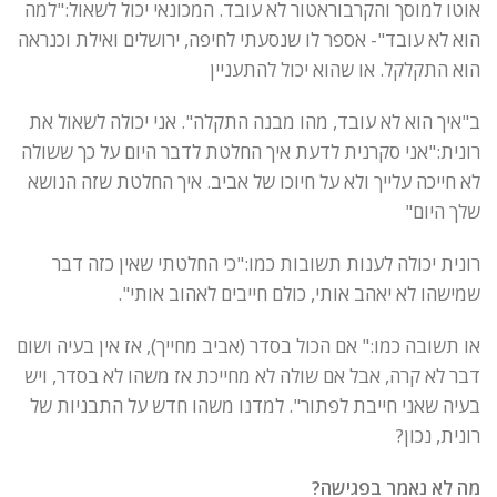
אוטו למוסך והקרבוראטור לא עובד. המכונאי יכול לשאול:"למה
הוא לא עובד"- אספר לו שנסעתי לחיפה, ירושלים ואילת וכנראה
הוא התקלקל. או שהוא יכול להתעניין
ב"איך הוא לא עובד, מהו מבנה התקלה". אני יכולה לשאול את
רונית:"אני סקרנית לדעת איך החלטת לדבר היום על כך ששולה
לא חייכה עלייך ולא על חיוכו של אביב. איך החלטת שזה הנושא
שלך היום"
רונית יכולה לענות תשובות כמו:"כי החלטתי שאין כזה דבר
שמישהו לא יאהב אותי, כולם חייבים לאהוב אותי".
או תשובה כמו:" אם הכול בסדר (אביב מחייך), אז אין בעיה ושום
דבר לא קרה, אבל אם שולה לא מחייכת אז משהו לא בסדר, ויש
בעיה שאני חייבת לפתור". למדנו משהו חדש על התבניות של
רונית, נכון?
מה לא נאמר בפגישה?