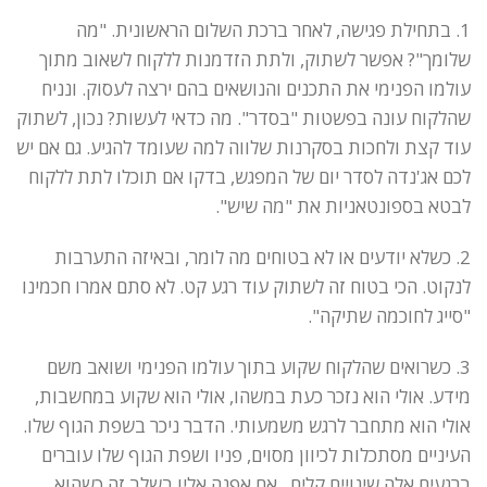
1. בתחילת פגישה, לאחר ברכת השלום הראשונית. "מה
שלומך"? אפשר לשתוק, ולתת הזדמנות ללקוח לשאוב מתוך
עולמו הפנימי את התכנים והנושאים בהם ירצה לעסוק. ונניח
שהלקוח עונה בפשטות "בסדר". מה כדאי לעשות? נכון, לשתוק
עוד קצת ולחכות בסקרנות שלווה למה שעומד להגיע. גם אם יש
לכם אג'נדה לסדר יום של המפגש, בדקו אם תוכלו לתת ללקוח
לבטא בספונטאניות את "מה שיש".
2. כשלא יודעים או לא בטוחים מה לומר, ובאיזה התערבות
לנקוט. הכי בטוח זה לשתוק עוד רגע קט. לא סתם אמרו חכמינו
"סייג לחוכמה שתיקה".
3. כשרואים שהלקוח שקוע בתוך עולמו הפנימי ושואב משם
מידע. אולי הוא נזכר כעת במשהו, אולי הוא שקוע במחשבות,
אולי הוא מתחבר לרגש משמעותי. הדבר ניכר בשפת הגוף שלו.
העיניים מסתכלות לכיוון מסוים, פניו ושפת הגוף שלו עוברים
ברגעים אלה שינויים קלים . אם אפנה אליו בשלב זה כשהוא