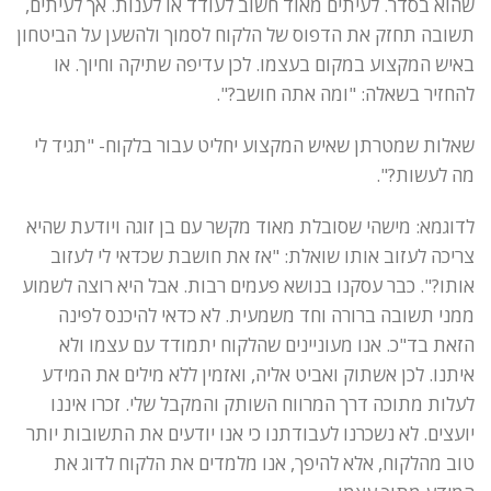
שהוא בסדר. לעיתים מאוד חשוב לעודד או לענות. אך לעיתים,
תשובה תחזק את הדפוס של הלקוח לסמוך ולהשען על הביטחון
באיש המקצוע במקום בעצמו. לכן עדיפה שתיקה וחיוך. או
להחזיר בשאלה: "ומה אתה חושב?".
שאלות שמטרתן שאיש המקצוע יחליט עבור בלקוח- "תגיד לי
מה לעשות?".
לדוגמא: מישהי שסובלת מאוד מקשר עם בן זוגה ויודעת שהיא
צריכה לעזוב אותו שואלת: "אז את חושבת שכדאי לי לעזוב
אותו?". כבר עסקנו בנושא פעמים רבות. אבל היא רוצה לשמוע
ממני תשובה ברורה וחד משמעית. לא כדאי להיכנס לפינה
הזאת בד"כ. אנו מעוניינים שהלקוח יתמודד עם עצמו ולא
איתנו. לכן אשתוק ואביט אליה, ואזמין ללא מילים את המידע
לעלות מתוכה דרך המרווח השותק והמקבל שלי. זכרו איננו
יועצים. לא נשכרנו לעבודתנו כי אנו יודעים את התשובות יותר
טוב מהלקוח, אלא להיפך, אנו מלמדים את הלקוח לדוג את