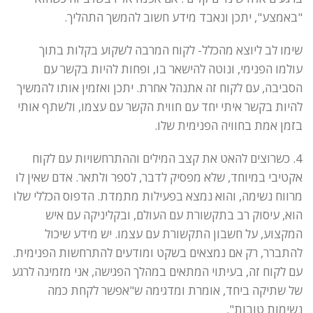
"באמצע", יתכן ונאבד מידע חשוב להמשך התהליך.
שימו לב ליוצא מהכלל- לקוח המרבה לשקוע בקלות בתוך
עולמו הפנימי, ונוטה להישאר בו, ופחות להיות בקשר עם
הסביבה, עם לקוח זה אתנהל אחרת. יתכן ואזמין אותו להמשיך
להיות בקשר איתי יחד עם חווית הקשר עם עצמו, ולשתף אותי
בזמן אמת בחוויה הפנימית שלו.
4. כשרוצים להאט את קצב המילים וההתרחשויות עם לקוח
אקטיבי במיוחד, שלא מפסיק לדבר, לספר ולתאר. אדם שאין לו
מרווח נשימה, והוא נמצא בפעילות מתמדת. הדפוס הכללי שלו
הוא, עיסוק רב בתקשורת עם העולם, ובקליניקה עם איש
המקצוע, על חשבון התקשורת עם עצמו. יש מידע שיכול
להתברר, רק אם נמצאים בשקט ומודעים להתרחשות הפנימית.
עם לקוח זה, בעיתוי המתאים במהלך הפגישה, אני מזמינה לרגע
של שתיקה ביחד, אומרת ומדגימה ש"אפשר לקחת כמה
נשימות טובות".