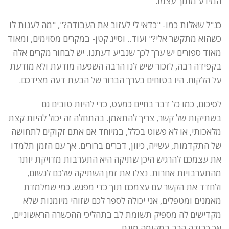
המידע מתוך עצמו.
כנ"ל שאלות כמו- "כדאי לי לעזוב את העבודה?", "מה לענות לו
כשהוא מתקשר אלי?" ועוד.. וסייג קטן- במקרים מסוימים, ומאוד
מאוד ספורים יש ערך לכך שנביע דעתנו. יש לבחור מקרים אלה
בקפידה רבה, לזכור שיש לנו הרבה השפעה מודעת ולא מודעת
על הלקוח. היו בטוחים בערך הברור של הבעת דעה מצידכם.
לסיכום, כמו כל דבר בחיים כמעט, כדי להיות טובים גם
בשתיקות של קשר, צריך להתאמן. בהתחלה זה יכול להיות קצת
מלאכותי, או לא פשוט בכלל, במיוחד אם אתם זקוקים לתחושה
של התקדמות, עשייה, כיוון, דברים ברורים. אך עם הזמן תלמדו
את עצמכם להרגיש היכן שתיקה היא התערבות מדויקת יותר
מהתערבויות אחרות. נצלו את זמן השתיקה שלכם לנשום,
ולחדד את הקשר עם עצמכם תוך כדי מפגש. כמי שמלמדת
מאמנים ומטפלים, אני יכולה לספר לכם שזוהי מיומנות שלא
מקדישים לה מספיק תשומת לב בתהליכי ההכשרה הראשוניים,
אך כבודה הרב במקומה מונח.