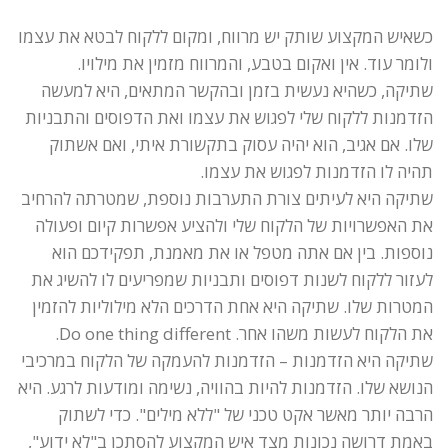
כשאיש המקצוע שותק יש מרווח, ומקום ללקוח לבטא את עצמו
ולומר עוד. אין ואקום בטבע, והמרווח מזמין את מילויו.
שתיקה, כשהיא נעשית בזמן ובהקשר המתאים, היא למעשה
הזדמנות ללקוח שלי לפגוש את עצמו ואת הדפוסים והתבניות
שלו. אם אגיב, הוא יהיה עסוק בתקשורת איתי, ואם אשתוק
תהיה לו הזדמנות לפגוש את עצמו.
שתיקה היא לעיתים צורת התערבות נוספת, שמטרתה להרחיב
את האפשרויות של הלקוח שלי ולהציע אפשרות קיום ופעולה
נוספות. בין אם אתה מטפל או את מאמנת, תפקידכם הוא
לעזור ללקוח לשנות דפוסים ותבניות שמפריעים לו להשיג את
המטרות שלו. שתיקה היא אחת הדרכים הלא מילוליות להזמין
את הלקוח לעשות משהו אחר. Do one thing different.
שתיקה היא הזדמנות – הזדמנות להעמקה של הלקוח במרכיבי
הנושא שלו. הזדמנות להיות בהוויה, נשימה ומודעות לרגע. היא
הרבה יותר מאשר אקט טכני של "ללא מילים". כדי לשתוק
באמת דרושה נכונות מצד איש המקצוע להסתכן ב"לא ידוע",